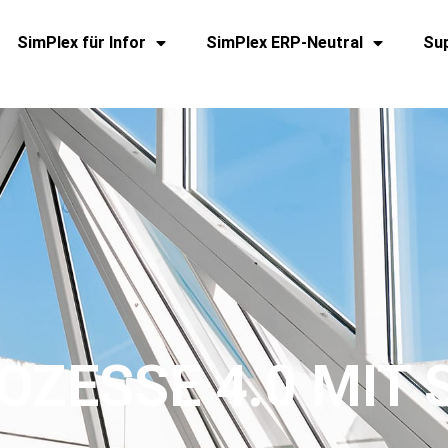
SimPlex für Infor
SimPlex ERP-Neutral
Su
OZESSE 4.0 MIT 