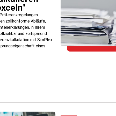
exceln"
e Präferenzregelungen
llen zollkonforme Abläufe,
antenerklärungen, in Ihrem
llziehbar und zeitsparend
ferenzkalkulation mit SimPlex
rsprungseigenschaft eines