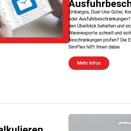
Ausfuhrbesc
Embargos, Dual-Use-Güter, Kon
oder Ausfuhrbeschränkungen? 
den Überblick behalten und sic
Warenexporte schnell und sich
Beschränkungen prüfen? Die E
SimPlex hilft Ihnen dabei.
Mehr Infos
alkulieren