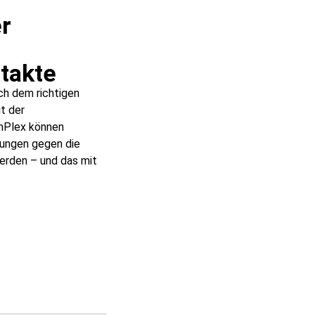
r
takte
ch dem richtigen
t der
imPlex können
ungen gegen die
erden – und das mit