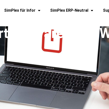
SimPlex für Infor
SimPlex ERP-Neutral
Su
rtsoftware der Z