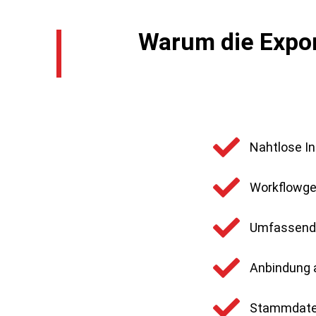
Warum die Expor
Nahtlose In
Workflowge
Umfassend
Anbindung 
Stammdaten