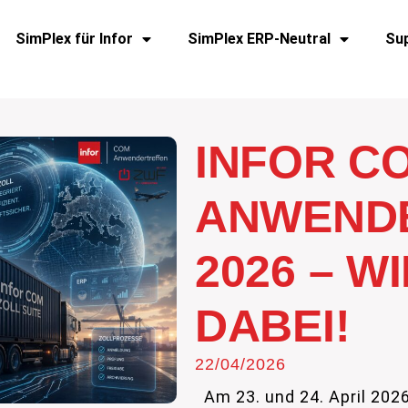
SimPlex für Infor
SimPlex ERP-Neutral
Su
INFOR C
ANWEND
2026 – W
DABEI!
22/04/2026
Am 23. und 24. April 2026